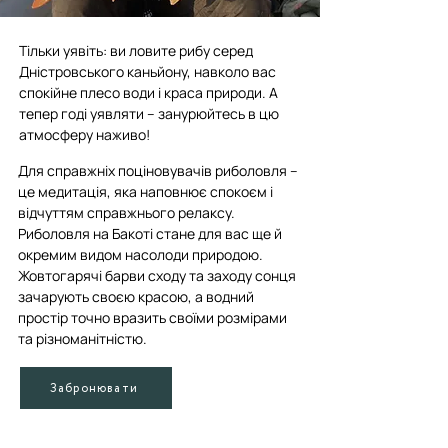
Тільки уявіть: ви ловите рибу серед
Дністровського каньйону, навколо вас
спокійне плесо води і краса природи. А
тепер годі уявляти – занурюйтесь в цю
атмосферу наживо!
Для справжніх поціновувачів риболовля –
це медитація, яка наповнює спокоєм і
відчуттям справжнього релаксу.
Риболовля на Бакоті стане для вас ще й
окремим видом насолоди природою.
Жовтогарячі барви сходу та заходу сонця
зачарують своєю красою, а водний
простір точно вразить своїми розмірами
та різноманітністю.
Забронювати