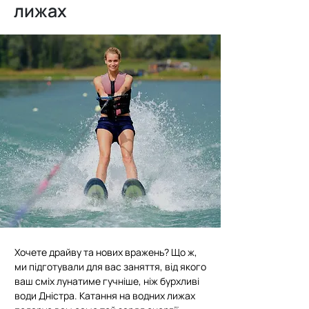
лижах
Хочете драйву та нових вражень? Що ж,
ми підготували для вас заняття, від якого
ваш сміх лунатиме гучніше, ніж бурхливі
води Дністра. Катання на водних лижах