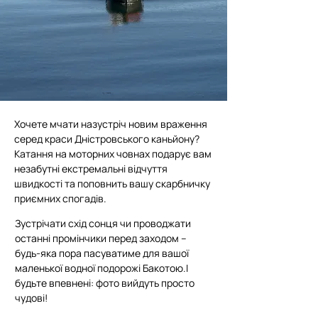
Хочете мчати назустріч новим враження
серед краси Дністровського каньйону?
Катання на моторних човнах подарує вам
незабутні екстремальні відчуття
швидкості та поповнить вашу скарбничку
приємних спогадів.
Зустрічати схід сонця чи проводжати
останні промінчики перед заходом –
будь-яка пора пасуватиме для вашої
маленької водної подорожі Бакотою.
І
будьте впевнені: фото вийдуть просто
чудові!